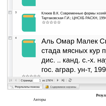
3
Клюев В.К. Современные формы хозяйст
Тартаковская Г.И.; ЦНСХБ РАСХН, 1994. 
4
Аль Омар Малек С
стада мясных кур 
дис. .. канд. с.-х. 
гос. аграр. ун-т, 19
Страница
из 17974
5
Шахмурзов М.М. О
Результаты поиска
Содержимое корзины
при загрязнении 
Резул
Авторы
пути снижения их т